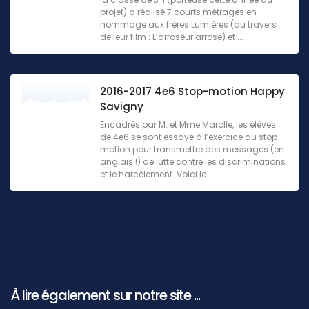
projet) a réalisé 7 courts métrages en
hommage aux frères Lumières (au travers
de leur film : L’arroseur arrosé) et ...
2016-2017 4e6 Stop-motion Happy
Savigny
Encadrés par M. et Mme Marolle, les élèves
de 4e6 se sont essayé à l’exercice du stop-
motion pour transmettre des messages (en
anglais !) de lutte contre les discriminations
et le harcèlement. Voici le ...
À lire également sur notre site ...