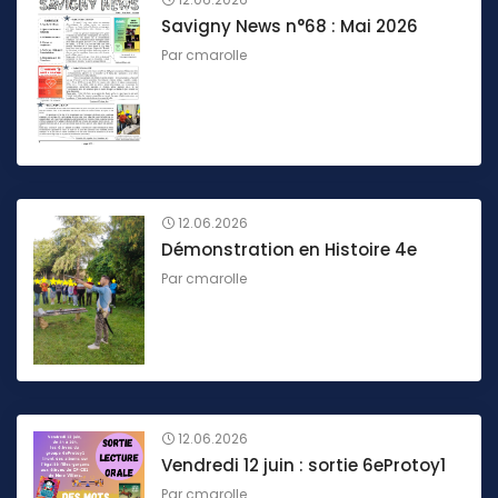
Savigny News n°68 : Mai 2026
Par
cmarolle
12.06.2026
Démonstration en Histoire 4e
Par
cmarolle
12.06.2026
Vendredi 12 juin : sortie 6eProtoy1
Par
cmarolle