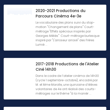
2020-2021 Productions du
Parcours Cinéma 4e-3e
Le vocabulaire des plans suivi du stop-
motion "Changement de plans" Court-
métrage "Effets spéciaux inspirés par
Georges Méliès" :Court-métrage burlesque
inspiré par "L'arroseur arrosé" des Frères
Lumiè ...
2017-2018 Productions de l'Atelier
Ciné 14h30
Dans le cadre de l’atelier cinéma de 14h30
(cycle 1 septembre-octobre), encadré par
M. et Mme Marolle, une quinzaine d’élèves
volontaires de 4e ont réalisé des courts-
métrages sur le thème "à la manièr ...