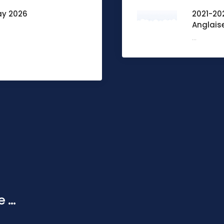
ay 2026
2021-20
Anglaise
...
...