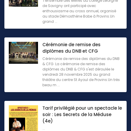
l’ensemble des élèves du collège Lelorgne
de Savigny ont participé avec
enthousiasme au cross annuel, organisé
au stade Démosthène Bobe à Provins.Un
grand ...
Cérémonie de remise des
diplômes du DNB et CFG
Cérémonie de remise des diplômes du DNB
& CFG La cérémonie de remise des
diplômes du DNB & CFG s'est déroulée le
vendredi 28 novembre 2025 au grand
théâtre du centre St Ayoul de Provins.Un très
beau m ...
Tarif privilégié pour un spectacle le
soir : Les Secrets de la Méduse
(4e)
...