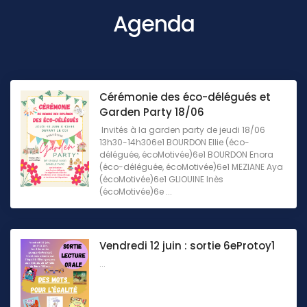
Agenda
Cérémonie des éco-délégués et
Garden Party 18/06
Invités à la garden party de jeudi 18/06
13h30-14h306e1 BOURDON Ellie (éco-
déléguée, écoMotivée)6e1 BOURDON Enora
(éco-déléguée, écoMotivée)6e1 MEZIANE Aya
(écoMotivée)6e1 GLIOUINE Inès
(écoMotivée)6e ...
Vendredi 12 juin : sortie 6eProtoy1
...