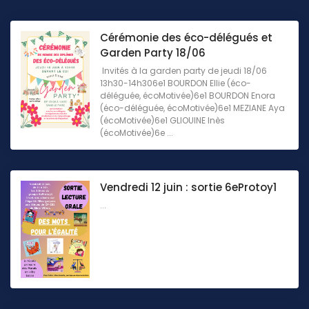
Cérémonie des éco-délégués et
Garden Party 18/06
Invités à la garden party de jeudi 18/06
13h30-14h306e1 BOURDON Ellie (éco-
déléguée, écoMotivée)6e1 BOURDON Enora
(éco-déléguée, écoMotivée)6e1 MEZIANE Aya
(écoMotivée)6e1 GLIOUINE Inès
(écoMotivée)6e ...
Vendredi 12 juin : sortie 6eProtoy1
...