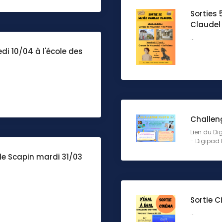
Sorties 
Claudel
...
edi 10/04 à l'école des
Challen
Lien du Di
- Digipad b
de Scapin mardi 31/03
Sortie 
...