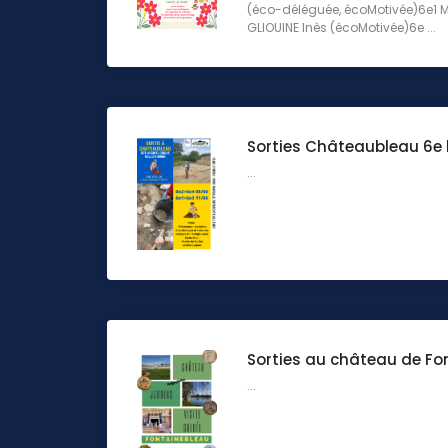
(éco-déléguée, écoMotivée)6e1 M
GLIOUINE Inès (écoMotivée)6e ...
Sorties Châteaubleau 6e le
...
Sorties au château de Fo
...