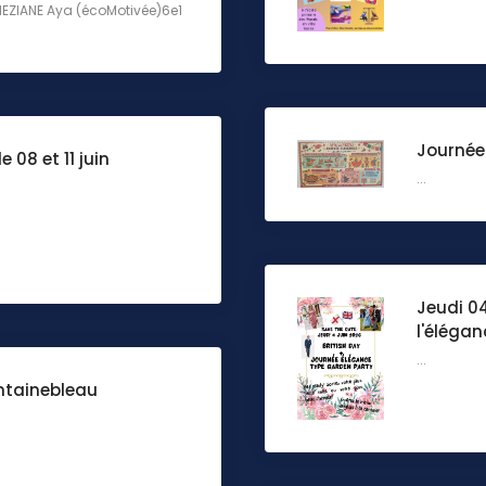
EZIANE Aya (écoMotivée)6e1
Journée
 08 et 11 juin
...
Jeudi 04
l'élégan
...
ntainebleau