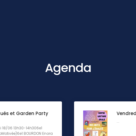
Agenda
ués et Garden Party
Vendredi
...
di 18/06 13h30-14h306e1
coMotivée)6e1 BOURDON Enora