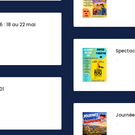
 : 18 au 22 mai
Spectacl
...
01
Journée
...