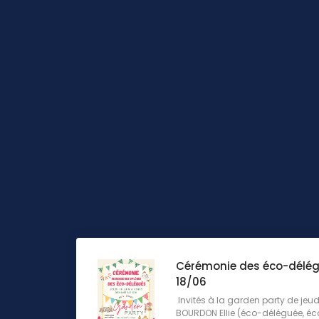
Cérémonie des éco-délég
18/06
Invités à la garden party de jeu
BOURDON Ellie (éco-déléguée, é